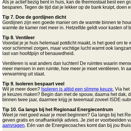
Als je actief bezig bent in huis, kan de thermostaat best een 
besparen. Tegen de tijd dat je lekker op de bank kruipt, doe
Tip 7. Doe de gordijnen dicht
Gordijnen zijn een goede manier om de warmte binnen te houde
warmte de kamer niet meer in. Hetzelfde geldt voor kasten of 
Tip 8. Ventileer
Voordat je je huis helemaal potdicht maakt, is het goed om te wet
voor schimmel zorgen, maar vochtige lucht warmt ook langzamer 
last van hoofdpijn of benauwdheid.
Ventileren is wat anders dan luchten! De ruimtes waarin mense
meer mensen in een ruimte, hoe meer je moet ventileren. In aan
verwarming uit staat.
Tip 9. Isoleren bespaart veel
Wil je meer doen?
Isoleren is altijd een slimme keuze.
Via het 
je keuzes maken? Begin dan met de spouw, daarna het dak, da
binnen twee jaar, daarmee krijg je tweemaal zoveel ISDE-sub
Tip 10. Ga langs bij het Regionaal Energiecentrum
Weet je niet goed waar je moet beginnen? Ga langs bij het Re
geven gratis en onafhankelijk advies. Je ziet er voorbeelden va
aanvragen
. Eén van de Energiecoaches komt dan bij jou thuis