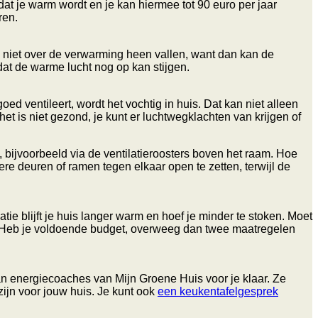
dat je warm wordt en je kan hiermee tot 90 euro per jaar
ren.
n niet over de verwarming heen vallen, want dan kan de
dat de warme lucht nog op kan stijgen.
goed ventileert, wordt het vochtig in huis. Dat kan niet alleen
t is niet gezond, je kunt er luchtwegklachten van krijgen of
 bijvoorbeeld via de ventilatieroosters boven het raam. Hoe
re deuren of ramen tegen elkaar open te zetten, terwijl de
tie blijft je huis langer warm en hoef je minder te stoken. Moet
. Heb je voldoende budget, overweeg dan twee maatregelen
an energiecoaches van Mijn Groene Huis voor je klaar. Ze
zijn voor jouw huis. Je kunt ook
een keukentafelgesprek