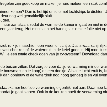
atregelen zijn goedkoop en maken je huis meteen een stuk comf
 binnenkomen? Dan is het tijd om die met tochtstrips te dichten.
 deur nog wel gemakkelijk sluit.
ouden.
tenmuur aan staan, zodat de warmte de kamer in gaat en niet in 
 een jaar terug. Het mooist en het handigst is om de folie niet
, ruik je misschien een vreemd luchtje. Dat is waarschijnlijk s
alvast checken of de waterdruk in de ketel goed is. Hij moet tuss
 Wil je een totale check doen van je cv-systeem? Download da
in de buizen zitten. Dat zorgt ervoor dat je verwarming minder war
lle bouwmarkten te koop) en een doekje. Als alle lucht eruit is,
kijk dan opnieuw of de waterdruk nog hoog genoeg is en vul event
laapkamer hoeft de verwarming eigenlijk niet aan. Daarmee kan 
ordat je gaat slapen. Ook in de keuken hoeft de verwarming niet 