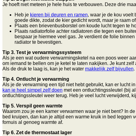
Je hoeft niet meteen je hele huis te verbouwen. Deze drie ma
Heb je
kieren bij deuren en ramen
, waar je de kou voelt
goede dikte, zodat de kier gedicht wordt, maar je raam of
Plaats een brievenbusborstel om koude lucht tegen te h
Plaats radiatorfolie achter radiatoren die tegen een bui
bespaar je hiermee veel gas. Je verdient de folie binnen
radiator te bevestigen.
Tip 3. Test je verwarmingssysteem
Als je een wat oudere verwarmingsketel na een poos weer aanzet
om iemand te bellen om je ketel te laten nakijken. Je kunt zelf 
Als de druk te laag is, kan je het water
makkelijk zelf bijvullen
.
Tip 4. Ontlucht je verwarming
Als je de verwarming een tijd niet hebt gebruikt, kan er lucht 
kan je heel simpel zelf doen
met een ontluchtingssleutel (bij a
ontluchtingssleutel weer terug. Heb je veel lucht verwijderd, 
Tip 5. Verspil geen warmte
Waarom zou je een kamer verwarmen waar je niet bent? In de s
bed kruipen, dan kan je altijd een warme kruik in bed leggen vo
fornuis al genoeg warmte af.
Tip 6. Zet de thermostaat lager