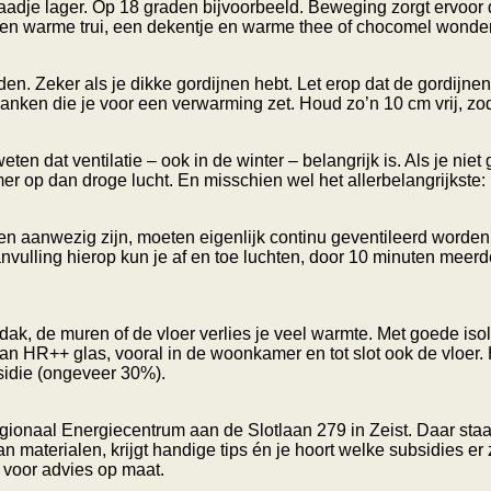
graadje lager. Op 18 graden bijvoorbeeld. Beweging zorgt ervoor 
n een warme trui, een dekentje en warme thee of chocomel wonde
n. Zeker als je dikke gordijnen hebt. Let erop dat de gordijne
banken die je voor een verwarming zet. Houd zo’n 10 cm vrij, zo
en dat ventilatie – ook in de winter – belangrijk is. Als je niet 
op dan droge lucht. En misschien wel het allerbelangrijkste: he
n aanwezig zijn, moeten eigenlijk continu geventileerd worden,
vulling hierop kun je af en toe luchten, door 10 minuten meerde
dak, de muren of de vloer verlies je veel warmte. Met goede isola
n HR++ glas, vooral in de woonkamer en tot slot ook de vloer
sidie (ongeveer 30%).
gionaal Energiecentrum aan de Slotlaan 279 in Zeist. Daar sta
n materialen, krijgt handige tips én je hoort welke subsidies er 
 voor advies op maat.