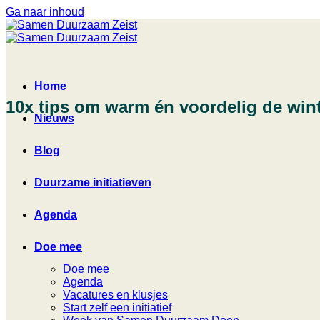
Ga naar inhoud
Home
10x tips om warm én voordelig de win
Nieuws
Blog
Duurzame initiatieven
Agenda
Doe mee
Doe mee
Agenda
Vacatures en klusjes
Start zelf een initiatief