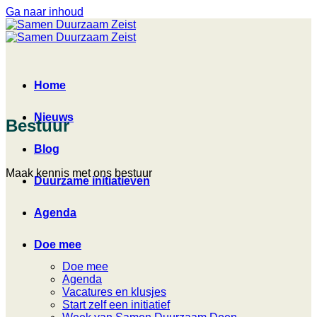
Ga naar inhoud
Home
Nieuws
Bestuur
Blog
Maak kennis met ons bestuur
Duurzame initiatieven
Agenda
Doe mee
Doe mee
Agenda
Vacatures en klusjes
Start zelf een initiatief